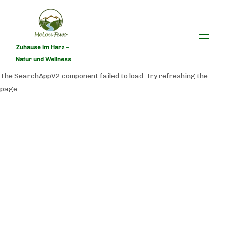
Zuhause im Harz –
Natur und Wellness
The SearchAppV2 component failed to load. Try refreshing the
MeLou Fewo
page.
Alle Objekte
▾
Kontakt
Rabattcodes
Belegungskalender Harzruhe Wellness
Belegungskalender NaturQuartier Wellness
MeLou Fewo Ausstattungsliste