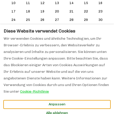
10
11
12
13
14
15
16
17
18
19
20
21
22
23
24
25
26
27
28
29
30
31
1
2
3
4
5
6
Diese Website verwendet Cookies
Wir verwenden Cookies und ähnliche Technologien, um Ihr
Browser-Erlebnis zu verbessern, den Websiteverkehr zu
analysieren und Inhalte zu personalisieren. Sie können unten
Lage MeLou Fewo Harzruhe Wellness
Ihre Cookie-Einstellungen anpassen. Bitte beachten Sie, dass
Hausregeln
Impressum
das Blockieren einiger Arten von Cookies Auswirkungen auf
Ihr Erlebnis auf unserer Website und auf die von uns
angebotenen Dienste haben kann. Weitere Informationen zur
Verwendung von Cookies durch uns und Ihren Optionen finden
Deutsch
EUR
0151 26150457
Sie unter
Cookie-Richtlinie
Hagebuttenweg 1-3, Bad
©
2026
MeLou FeWo
Alle
Anpassen
Lauterberg, Deutschland
Rechte vorbehalten
-
37431
.
Powered by
Lodgify
Alle ablehnen