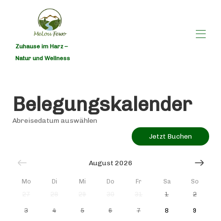
Zuhause im Harz –
Natur und Wellness
MeLou Fewo
Alle Objekte
▾
Belegungskalender
Kontakt
Rabattcodes
Abreisedatum auswählen
Belegungskalender Harzruhe Wellness
Belegungskalender NaturQuartier Wellness
Jetzt Buchen
MeLou Fewo Ausstattungsliste
August 2026
Mo
Di
Mi
Do
Fr
Sa
So
27
28
29
30
31
1
2
3
4
5
6
7
8
9